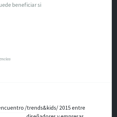
uede beneficiar si
encias
encuentro /trends&kids/ 2015 entre
diseñadores y empresas.