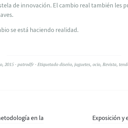
stela de innovación. El cambio real también les p
laves.
mbio se está haciendo realidad.
io, 2015
patrodfr
Etiquetado
diseño
,
juguetes
,
ocio
,
Revista
,
tend
etodología en la
Exposición y 