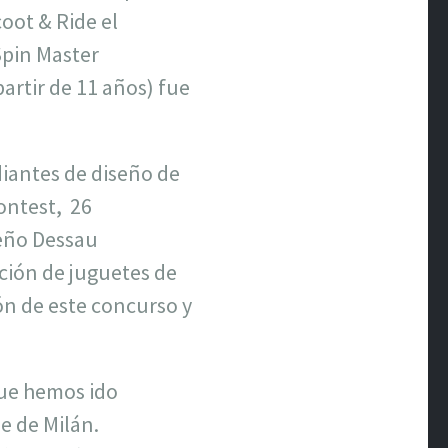
oot & Ride el
Spin Master
artir de 11 años) fue
diantes de diseño de
ontest,
26
seño Dessau
ción de juguetes de
ón de este concurso y
ue hemos ido
e de Milán.