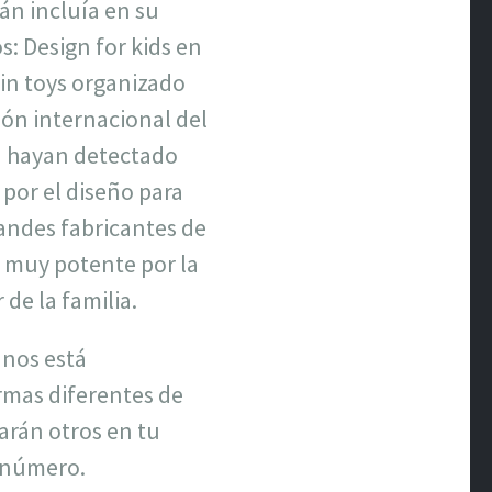
án incluía en su
s: Design for kids en
 in toys organizado
ión internacional del
ad hayan detectado
por el diseño para
randes fabricantes de
o muy potente por la
de la familia.
 nos está
rmas diferentes de
harán otros en tu
e número.